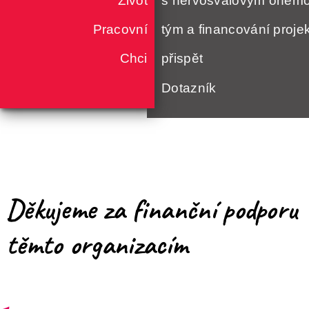
Život
s nervosvalovým onem
Pracovní
tým a financování proje
Chci
přispět
Dotazník
Děkujeme za finanční podporu
těmto organizacím